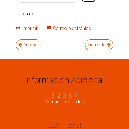
favor,
vote
Datos aqui
Imprimir
Correo electrónico
Anterior
Siguiente
Información Adicional
Contador de visitas
Contacto