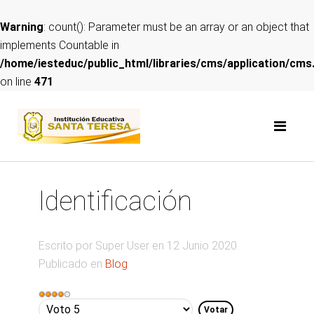
Warning
: count(): Parameter must be an array or an object that
implements Countable in
/home/iesteduc/public_html/libraries/cms/application/cms
on line
471
Identificación
Escrito por Super User en
12 Junio 2020
.
Publicado en
Blog
Ratio:
4
/
5
Por