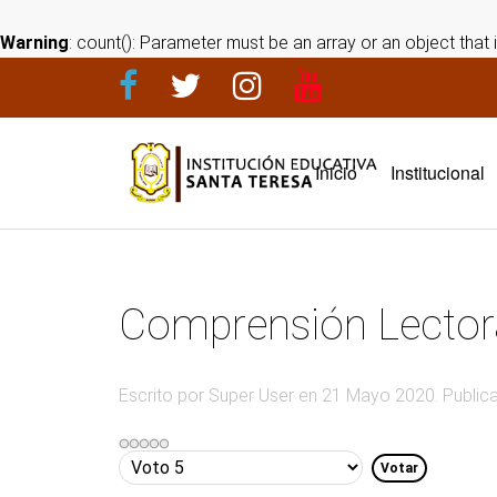
Warning
: count(): Parameter must be an array or an object tha
Inicio
Institucional
Comprensión Lector
Escrito por Super User en
21 Mayo 2020
. Publi
Ratio:
0
/
5
Por
favor,