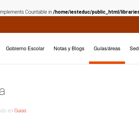
t implements Countable in
/home/iesteduc/public_html/librari
Gobierno Escolar
Notas y Blogs
Guías/áreas
Sed
a
cado en
Guias