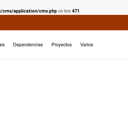
es/cms/application/cms.php
on line
471
es
Dependencias
Proyectos
Varios