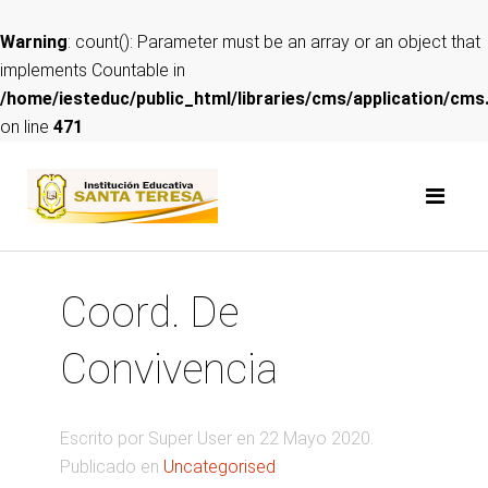
Warning
: count(): Parameter must be an array or an object that
implements Countable in
/home/iesteduc/public_html/libraries/cms/application/cms
on line
471
Coord. De
Convivencia
Escrito por Super User en
22 Mayo 2020
.
Publicado en
Uncategorised