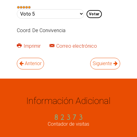
Ratio:
5
/
5
Por
favor,
vote
Coord. De Convivencia
Imprimir
Correo electrónico
Anterior
Siguiente
Información Adicional
Contador de visitas