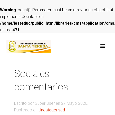
Warning
: count(): Parameter must be an array or an object that
implements Countable in
/home/iesteduc/public_html/libraries/cms/application/cms
on line
471
Sociales-
comentarios
Escrito por Super User en
27 Mayo 2020
.
Publicado en
Uncategorised