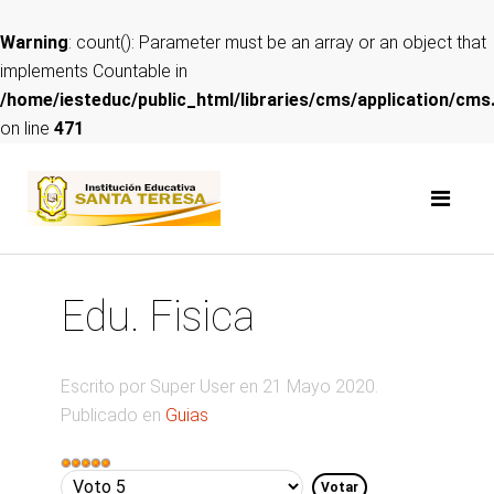
Warning
: count(): Parameter must be an array or an object that
implements Countable in
/home/iesteduc/public_html/libraries/cms/application/cms
on line
471
Edu. Fisica
Escrito por Super User en
21 Mayo 2020
.
Publicado en
Guias
Ratio:
5
/
5
Por