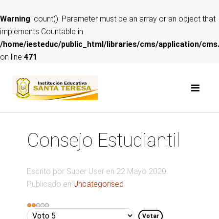
Warning
: count(): Parameter must be an array or an object that
implements Countable in
/home/iesteduc/public_html/libraries/cms/application/cms
on line
471
Consejo Estudiantil
Escrito por Super User en
22 Mayo 2020
.
Publicado en
Uncategorised
Ratio:
2
/
5
Por