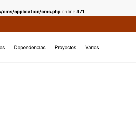
es/cms/application/cms.php
on line
471
es
Dependencias
Proyectos
Varios