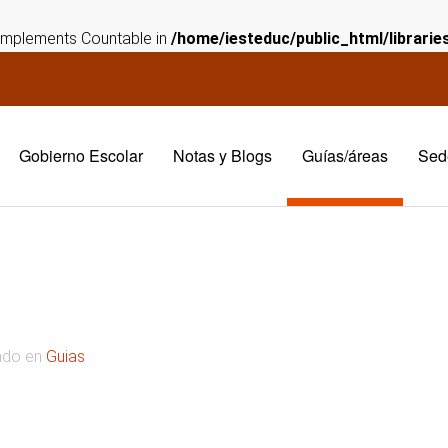
t implements Countable in
/home/iesteduc/public_html/librari
Gobierno Escolar
Notas y Blogs
Guías/áreas
Sed
cado en
Guias