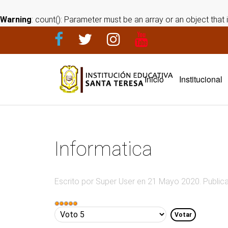
Warning
: count(): Parameter must be an array or an object tha
Inicio
Institucional
Informatica
Escrito por Super User en
21 Mayo 2020
. Publi
Ratio:
5
/
5
Por
favor,